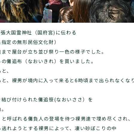
尾張大国霊神社（国府宮)に伝わる
県指定の無形民俗文化財）
道まで屋台が立ち並び祭り一色の様子でした。
みの儺追布（なおいきれ）を買いました。
ると、
ると、裸男が境内に入って来ると6時頃まで出られなくな
を結び付けられた儺追笹(なおいささ）を
納。
）と呼ばれる儺負人の登場を待つ裸男達で埋め尽くされ、
ら逃れようとする裸男によって、凄い砂ぼこりの中