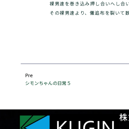
裸男達を巻き込み押し合いへし合
その裸男達より、儺追布を裂いて
Pre
シモンちゃんの日常５
株