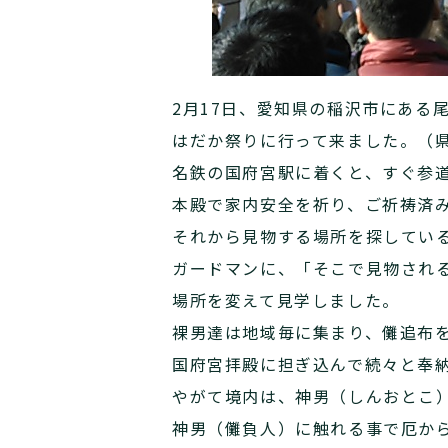
2月17日、愛知県の稲沢市にある
はだか祭りに行って来ました。（
名鉄の国府宮駅に着くと、すぐ参
本殿で家内安全を祈り、ご祈祷済
それから見物する場所を探してい
ガードマンに、「そこで見物され
場所を変えて見学しました。
裸男達は地域毎に集まり、儺追布
国府宮拝殿に担ぎ込んで続々と奉
やがて境内は、神男（しんおとこ
神男（儺負人）に触れる事で厄か