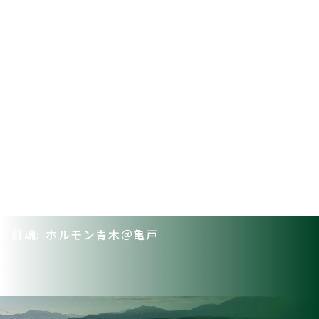
釘魂: ホルモン青木＠亀戸