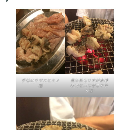
手前のサザエとミノ
見た目もですが食感
塩
のコリコリがこれサ
ザエ