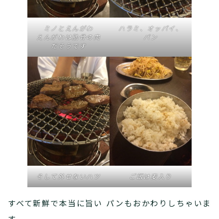
ミノとえんがわ
ハラミ、オッパイ、
えんがわは肋骨の肉
パン
だそうです
そして外せないハツ
ご飯は麦入り
すべて新鮮で本当に旨い パンもおかわりしちゃいま
す