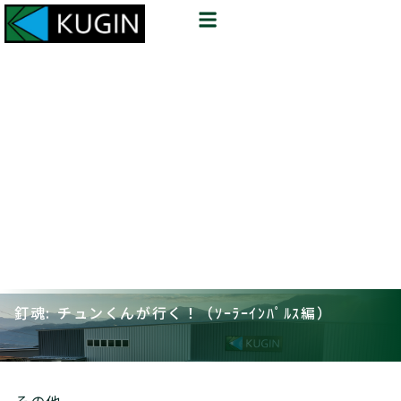
釘魂: チュンくんが行く！（ｿｰﾗｰｲﾝﾊﾟﾙｽ編）