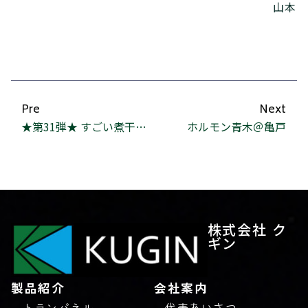
山本
Pre
Next
★第31弾★ すごい煮干ラーメン 凪 他2件
ホルモン青木＠亀戸
株式会社 ク
ギン
製品紹介
会社案内
トランパネル
代表あいさつ