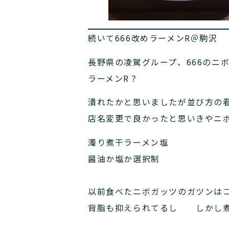
続いて666改めラーメンR＠駒沢
長野県の凌駕グループ、666のニ
ラーメンR？
潰れたかと思いましたが並び方の看
店名変更で良かったと思いきやニ
濁り煮干ラーメン塩
醤油か塩か選択制
以前食べたニボガッツのガツンは
背脂も抑えられてるし しかし煮