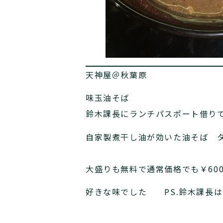
天神屋＠秋葉原
味玉油そば
鈴木課長にランチパスポート借りて￥
自家製煮干し油が効いた油そば 
大盛りも無料で通常価格でも￥6
好きな味でした PS.鈴木課長