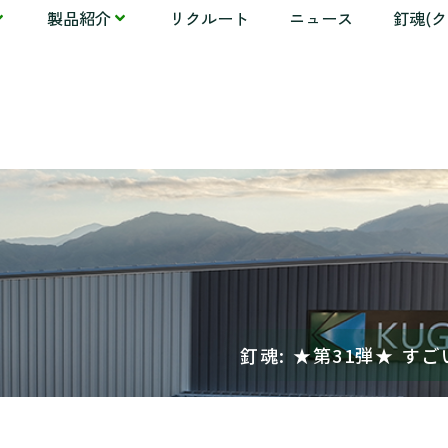
製品紹介
リクルート
ニュース
釘魂(
釘魂: ★第31弾★ す