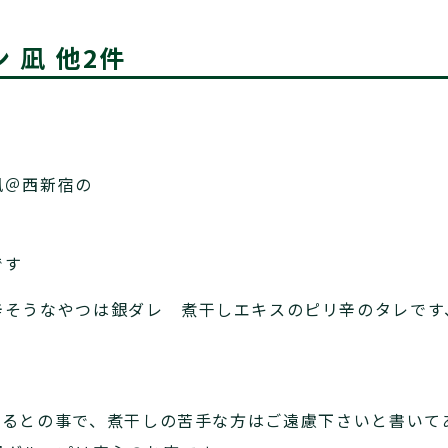
 凪 他2件
凪＠西新宿の
です
辛そうなやつは銀ダレ 煮干しエキスのピリ辛のタレです
てるとの事で、煮干しの苦手な方はご遠慮下さいと書い