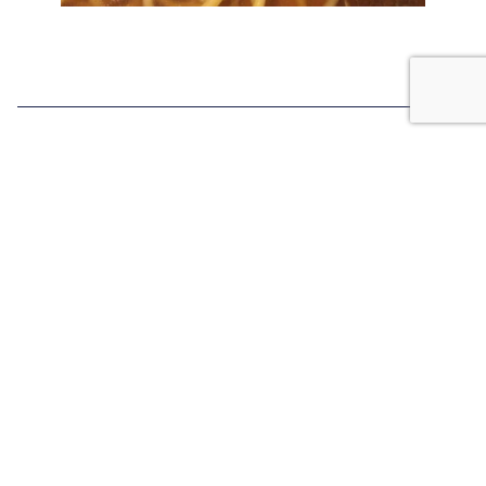
Pre
Next
ウェル BBQ開催
壮平くんが行く！（入学編）
株式会社 ク
ギン
製品紹介
会社案内
トランパネル
代表あいさつ