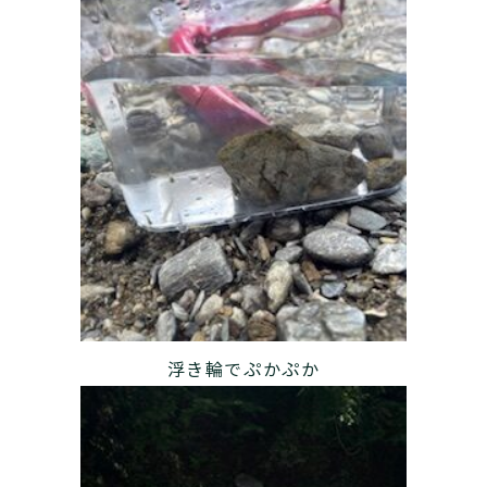
浮き輪でぷかぷか